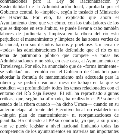
contrataciones pero la Ley de Racionalización y
Sostenibilidad de la Administración local, aprobada por el
Gobierno central, lo «impide», según le trasladó el Ministerio
de Hacienda. Por ello, ha explicado que ahora el
Ayuntamiento tiene que ver cómo, con los trabajadores de los
que se dispone en este ámbito, se puede llevar a cabo también
labores de jardinería y limpieza en la ribera del río «sin
perjudicar el mantenimiento y limpieza de las zonas verdes de
la ciudad, con sus distintos barrios y pueblos». Un tema de
«todas» las administraciones Ha defendido que el río es un
tema de patrimonio público que compete «a todas las
Administraciones y no sólo, en este caso, al Ayuntamiento de
Torrelavega. Por ello, ha anunciado que de «forma inminente»
se solicitará una reunión con el Gobierno de Cantabria para
abordar la fórmula de mantenimiento más adecuada para la
ribera y se pedirá crear una mesa de trabajo en la que se
estudien «en profundidad» todos los temas relacionados con el
entorno del Río Saja-Besaya. El edil ha reprochado algunas
críticas, que, según ha afirmado, ha realizado el PP sobre el
estado de la ribera cuando —ha dicho Urraca— cuando en su
anterior etapa al frente del Ejecutivo local no establecieron
«ningún plan de mantenimiento» ni reorganizaciones de
plantilla. Ha criticado al PP su conducta, ya que, a su juicio,
«no se puede legislar a nivel nacional limitando todas las
competencia de los ayuntamientos en materias tan importantes