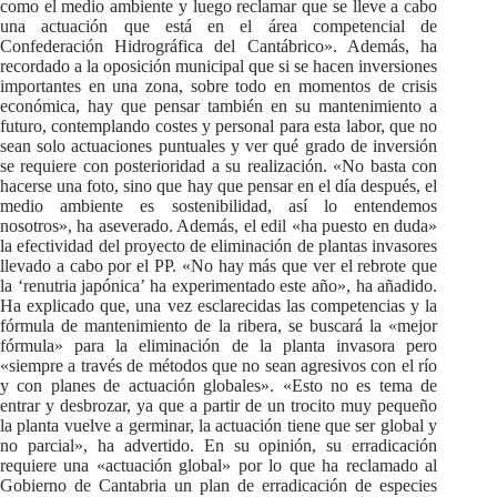
como el medio ambiente y luego reclamar que se lleve a cabo
una actuación que está en el área competencial de
Confederación Hidrográfica del Cantábrico». Además, ha
recordado a la oposición municipal que si se hacen inversiones
importantes en una zona, sobre todo en momentos de crisis
económica, hay que pensar también en su mantenimiento a
futuro, contemplando costes y personal para esta labor, que no
sean solo actuaciones puntuales y ver qué grado de inversión
se requiere con posterioridad a su realización. «No basta con
hacerse una foto, sino que hay que pensar en el día después, el
medio ambiente es sostenibilidad, así lo entendemos
nosotros», ha aseverado. Además, el edil «ha puesto en duda»
la efectividad del proyecto de eliminación de plantas invasores
llevado a cabo por el PP. «No hay más que ver el rebrote que
la ‘renutria japónica’ ha experimentado este año», ha añadido.
Ha explicado que, una vez esclarecidas las competencias y la
fórmula de mantenimiento de la ribera, se buscará la «mejor
fórmula» para la eliminación de la planta invasora pero
«siempre a través de métodos que no sean agresivos con el río
y con planes de actuación globales». «Esto no es tema de
entrar y desbrozar, ya que a partir de un trocito muy pequeño
la planta vuelve a germinar, la actuación tiene que ser global y
no parcial», ha advertido. En su opinión, su erradicación
requiere una «actuación global» por lo que ha reclamado al
Gobierno de Cantabria un plan de erradicación de especies